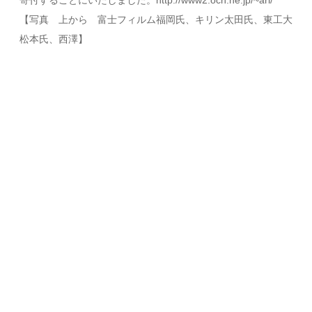
寄付することにいたしました。http://www2.ocn.ne.jp/~ari/
【写真 上から 富士フィルム福岡氏、キリン太田氏、東工大
松本氏、西澤】