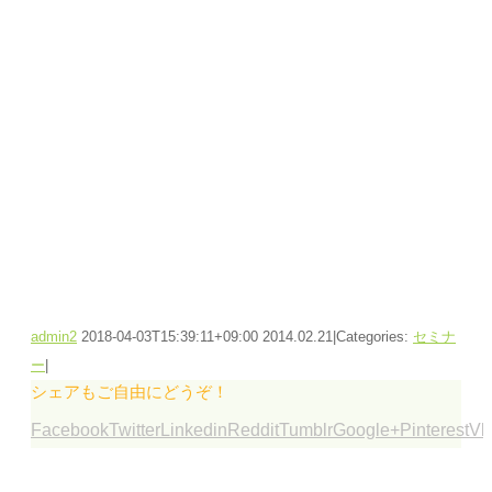
admin2
2018-04-03T15:39:11+09:00
2014.02.21
|
Categories:
セミナ
ー
|
シェアもご自由にどうぞ！
Facebook
Twitter
Linkedin
Reddit
Tumblr
Google+
Pinterest
Vk