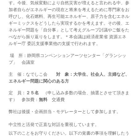
す。今後、気候変動により自然災害が増えると言われる中、参
加者自らがエネルギーの現在と将来を考えるために専門家をお
呼びし、化石燃料、再生可能エネルギー、原子力を含むエネル
ギーミックスをどうしたら実現するかを考えます。その後、エ
ネルギー問題を「自分事」として考えグループ討議やご飯をた
べながら振り返りをします。＊本会議は経済産業省 資源エネ
ルギー庁 委託支援事業他の支援で行われます。
場 所：静岡県コンベンションアーツセンター「グランシッ
プ」 会議室
主 催：なでしこ会
対 象：大学生、社会人、主婦など、
エネルギー問題に関心のある方
定 員：
２５名
（申し込み多数の場合、抽選とさせて頂きま
す） 参加費：
無料
交通費
弊社は後援・企画担当・モデレーターとして参加します。
中立性と活発で正直な対話を重視しています。
以下のことをお守りください。以下の覚書の事項を理解したう