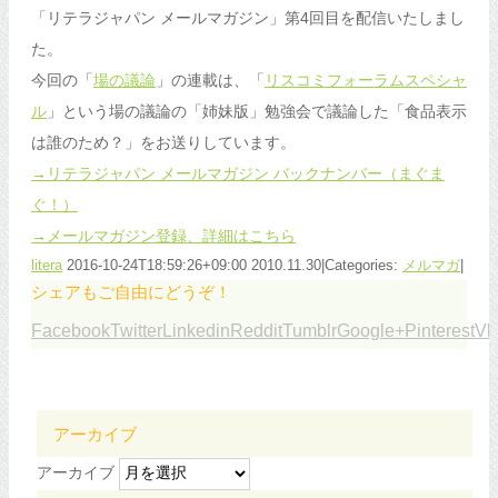
「リテラジャパン メールマガジン」第4回目を配信いたしまし
た。
今回の「
場の議論
」の連載は、「
リスコミフォーラムスペシャ
ル
」という場の議論の「姉妹版」勉強会で議論した「食品表示
は誰のため？」をお送りしています。
→リテラジャパン メールマガジン バックナンバー（まぐま
ぐ！）
→メールマガジン登録、詳細はこちら
litera
2016-10-24T18:59:26+09:00
2010.11.30
|
Categories:
メルマガ
|
シェアもご自由にどうぞ！
Facebook
Twitter
Linkedin
Reddit
Tumblr
Google+
Pinterest
Vk
アーカイブ
アーカイブ