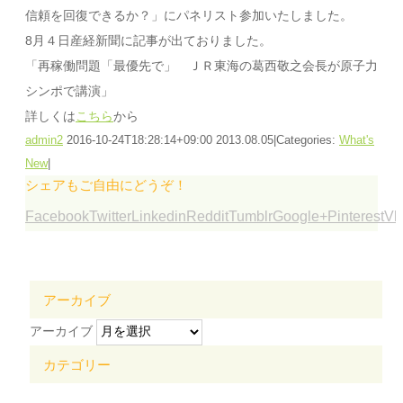
信頼を回復できるか？」にパネリスト参加いたしました。
8月４日産経新聞に記事が出ておりました。
「再稼働問題「最優先で」 ＪＲ東海の葛西敬之会長が原子力
シンポで講演」
詳しくは
こちら
から
admin2
2016-10-24T18:28:14+09:00
2013.08.05
|
Categories:
What's
New
|
シェアもご自由にどうぞ！
Facebook
Twitter
Linkedin
Reddit
Tumblr
Google+
Pinterest
Vk
アーカイブ
アーカイブ
カテゴリー