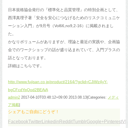
日本規格協会発行の『標準化と品質管理』の特別企画として、
西澤真理子著「安全を安心につなげるためのリスクコミュニケ
ーション入門」が9月号（Vol66,no9,2-16）に掲載されまし
た。
かなりボリュームがありますが、理論と最近の実践や、企画協
会でのワークショップの話が盛り込まれていて、入門プラスの
話となっております。
詳細はこちらです。
http://www.fujisan.co.jp/product/2164/?gclid=CJiWz4yY-
bgCFcdYpQod2BEAiA
admin2
2017-04-10T03:48:12+09:00
2013.08.13
|
Categories:
メディ
ア掲載
|
シェアもご自由にどうぞ！
Facebook
Twitter
Linkedin
Reddit
Tumblr
Google+
Pinterest
Vk