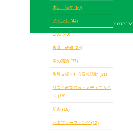
書籍・論文 (50)
イベント (44)
CORPORATI
ENG (40)
教育・研修 (39)
場の議論 (37)
復興支援・社会貢献活動 (31)
リスク政策提言・メディアガイ
ド (18)
新書 (16)
記者ブリーフィング (12)