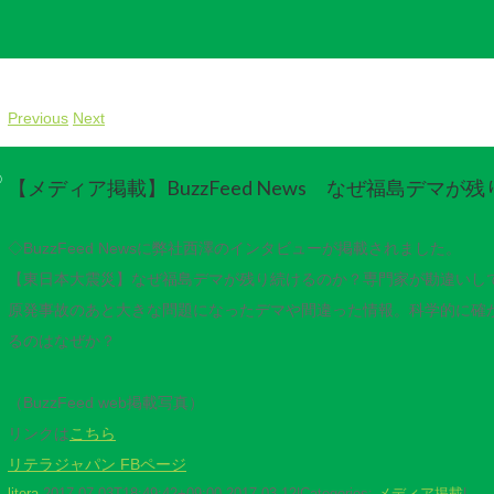
Previous
Next
©
【メディア掲載】BuzzFeed News なぜ福島デマが
◇BuzzFeed Newsに弊社西澤のインタビューが掲載されました。
【東日本大震災】なぜ福島デマが残り続けるのか？専門家が勘違いし
原発事故のあと大きな問題になったデマや間違った情報。科学的に確
るのはなぜか？
（BuzzFeed web掲載写真）
リンクは
こちら
リテラジャパン FBページ
litera
2017-07-03T18:49:42+09:00
2017.03.12
|
Categories:
メディア掲載
|