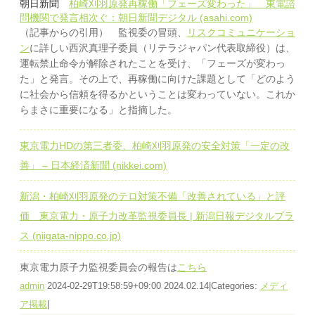
朝日新聞
柏崎刈羽原発再稼働「フェーズ変わった」 東電諮
問機関で発言相次ぐ：朝日新聞デジタル (asahi.com)
（記事からの引用） 監視委の冒頭、
リスクコミュニケーショ
ン
に詳しい西沢真理子委員（リテラジャパン代表取締役）は、
運転禁止命令が解除されたことを受け、「フェーズが変わっ
た」と発言。その上で、再稼働に向けた課題として「どのよう
に社会から信頼を得るかということは変わっていない。これか
らまさに重要になる」と指摘した。
東京電力HDの第三者委、柏崎刈羽原発の安全対策「一定の改
善」 – 日本経済新聞 (nikkei.com)
新潟・柏崎刈羽原発のテロ対策不備「改善されている」と評
価 東京電力・原子力改革監視委員長 | 新潟日報デジタルプラ
ス (niigata-nippo.co.jp)
東京電力原子力監視委員会の報告は
こちら
admin
2024-02-29T19:58:59+09:00
2024.02.14
|
Categories:
メディ
ア掲載
|