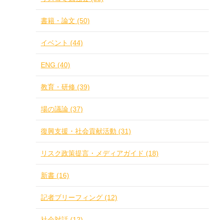
書籍・論文 (50)
イベント (44)
ENG (40)
教育・研修 (39)
場の議論 (37)
復興支援・社会貢献活動 (31)
リスク政策提言・メディアガイド (18)
新書 (16)
記者ブリーフィング (12)
社会対話 (12)