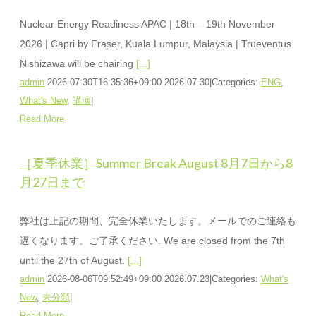
Nuclear Energy Readiness APAC | 18th – 19th November
2026 | Capri by Fraser, Kuala Lumpur, Malaysia | Trueventus
Nishizawa will be chairing
[...]
admin
2026-07-30T16:35:36+09:00
2026.07.30
|
Categories:
ENG
,
What's New
,
講演
|
Read More
［夏季休業］Summer Break August 8月7日から8
月27日まで
弊社は上記の期間、完全休業いたします。メールでのご連絡も
遅くなります。ご了承ください. We are closed from the 7th
until the 27th of August.
[...]
admin
2026-08-06T09:52:49+09:00
2026.07.23
|
Categories:
What's
New
,
未分類
|
Read More