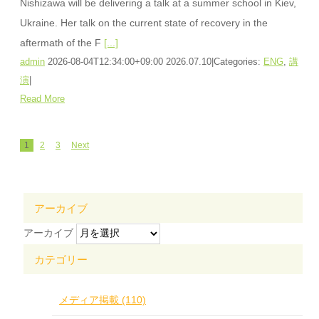
Nishizawa will be delivering a talk at a summer school in Kiev,
Ukraine. Her talk on the current state of recovery in the
aftermath of the F
[...]
admin
2026-08-04T12:34:00+09:00
2026.07.10
|
Categories:
ENG
,
講
演
|
Read More
1
2
3
Next
アーカイブ
アーカイブ
カテゴリー
メディア掲載 (110)