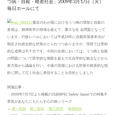
つ病・自殺・格差社会」2009年3月17日（火）
毎日ホールにて
最近のわが国におけるうつ病の増加と自殺の
多発は、精神医学の領域を超えて、重大な社 会問題となって
います。行政レベルにおいては平成18年に自殺対策基本法が
制定され総合的な対策がとられつつありますが、現状では実効
的な成果は不十分です。今回の企画においては、うつ病と自殺
の問題について医学的な側面を超えて社会学的な観点などから
多方面から議論を行い、今後の現場における対策や政策的な指
針に関して広く社会に発信することを目的としました
関連記事：
・2009年7月7日より掲載の日経BP社 Safety Japanでの特集不
景気があなたにもたらす心の病シリーズ
→
第一回目
第二回目
第三回目
第四回目