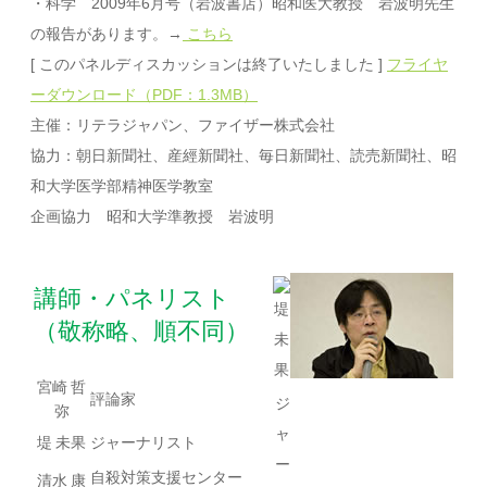
・科学 2009年6月号（岩波書店）昭和医大教授 岩波明先生
の報告があります。→
こちら
[ このパネルディスカッションは終了いたしました ]
フライヤ
ーダウンロード（PDF：1.3MB）
主催：リテラジャパン、ファイザー株式会社
協力：朝日新聞社、産經新聞社、毎日新聞社、読売新聞社、昭
和大学医学部精神医学教室
企画協力 昭和大学準教授 岩波明
講師・パネリスト
（敬称略、順不同）
宮崎 哲
評論家
ジ
弥
ャ
堤 未果
ジャーナリスト
ー
自殺対策支援センター
清水 康