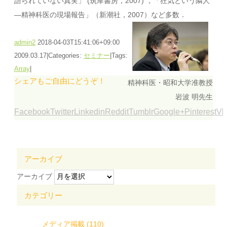
語られていない真実」 (筑摩書房，2007) ，「狂気という隣人
―精神科医の現場報告」（新潮社，2007）など多数．
admin2
2018-04-03T15:41:06+09:00
2009.03.17
|
Categories:
セミナー
|
Tags:
Array
|
シェアもご自由にどうぞ！
精神科医・昭和大学准教授
岩波 明先生
Facebook
Twitter
Linkedin
Reddit
Tumblr
Google+
Pinterest
Vk
アーカイブ
アーカイブ
カテゴリー
メディア掲載 (110)