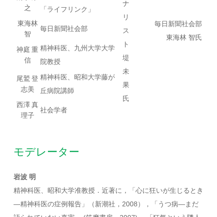
ナ
之
「ライフリンク」
リ
東海林
毎日新聞社会部
毎日新聞社会部
ス
智
東海林 智氏
ト
精神科医、九州大学大学
神庭 重
堤
信
院教授
未
精神科医、昭和大学藤が
尾鷲 登
果
志美
丘病院講師
氏
西澤 真
社会学者
理子
モデレーター
岩波 明
精神科医、昭和大学准教授．近著に，「心に狂いが生じるとき
―精神科医の症例報告」（新潮社，2008），「うつ病―まだ