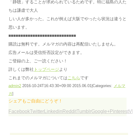
「静聴」することが求められているためです。特に福島の人た
ちは謙虚で大人
しい人が多かった。これが例えば大阪でやったら状況は違うと
思います。
■■■■■■■■■■■■■■■■■■■■■■■■■■■■
購読は無料です。メルマガの内容は再配信いたしません。
広告メールは受信拒否設定ができます。
ご登録の上、ご一読ください！
詳しくは弊社
トップページ
より
これまでのメルマガについては
こちら
です
admin2
2016-10-24T16:43:30+09:00
2015.06.01
|
Categories:
メルマ
ガ
|
シェアもご自由にどうぞ！
Facebook
Twitter
Linkedin
Reddit
Tumblr
Google+
Pinterest
Vk