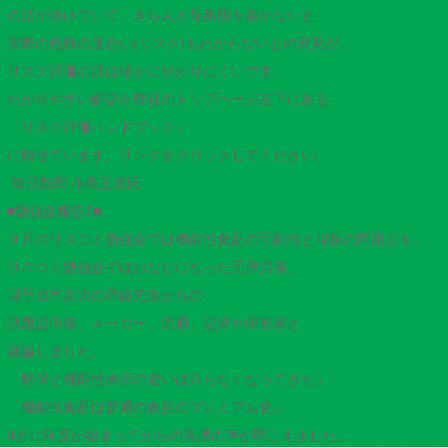
の話が抜けていて、きちんと母集団を書かないと
実際の危険の度合い(リスク)もわからないとの意見が。
リスク評価の話は確かに分かりにくいです。
わかりやすい解説を弊社のトップページ左下にある
「リスク評価ハンドブック」
に載せています。リンクをクリックしてください。
毎日新聞 小島正美氏
■勉強会報告2■
９月のリスコミ勉強会では機能性食品の可能性と現状の問題点を、
リスコミ勉強会ではおなじになった元厚労省、
現平成帝京大の齊藤先生からの
話題提供後、メーカー、流通、記者や研究者と
議論しました。
「特保と機能性表示の違いは判らなくなってきた」
「機能性食品は普通の食品のプレミアム化」
4月に制度が始まってからの実感の声が聞こえました。