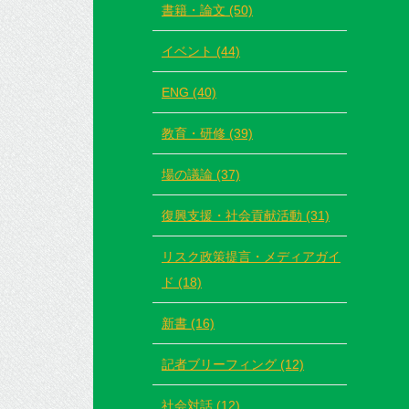
書籍・論文 (50)
イベント (44)
ENG (40)
教育・研修 (39)
場の議論 (37)
復興支援・社会貢献活動 (31)
リスク政策提言・メディアガイ
ド (18)
新書 (16)
記者ブリーフィング (12)
社会対話 (12)