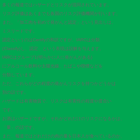
多くの報道ではハザードとリスクが混同されています。
リスク評価はあくまでも各国のリスク評価機関が行います。
また、「加工肉を初めて発がんと認定」という見出しは、
ミスリードです。
認定というのはCertifyの和訳ですが、IARCは分類
(Classify)し、認定、という表現は誤解を与えます。
IARCはグループ1(明らかに人に発がんがある)
にアルコール飲料や太陽光線、たばこや喫煙などを
分類しています。
ただ、これらがどの程度の発がんリスクを持つかどうかは
別の話です。
ハザードは有害物質で、リスクは有害性の程度や度合い
です。
お酒はハザードですが、それがどれだけのリスクになるかは、
「量」の話です。
また、報道ではどれだけの肉の量を日本人が食べているのか、