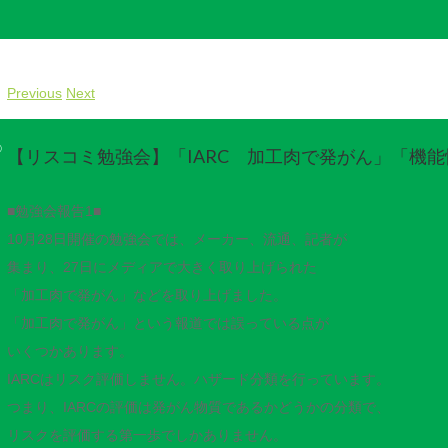
Previous
Next
©
【リスコミ勉強会】「IARC 加工肉で発がん」「機
■勉強会報告1■
10月28日開催の勉強会では、メーカー、流通、記者が
集まり、27日にメディアで大きく取り上げられた
「加工肉で発がん」などを取り上げました。
「加工肉で発がん」という報道では誤っている点が
いくつかあります。
IARCはリスク評価しません。ハザード分類を行っています。
つまり、IARCの評価は発がん物質であるかどうかの分類で、
リスクを評価する第一歩でしかありません。